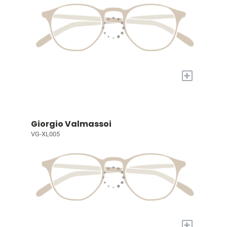
+
Giorgio Valmassoi
VG-XL005
+