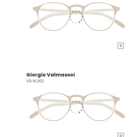
+
Giorgio Valmassoi
VG-XL002
+