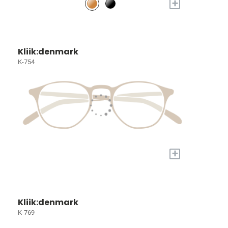
+
Kliik:denmark
K-754
+
Kliik:denmark
K-769