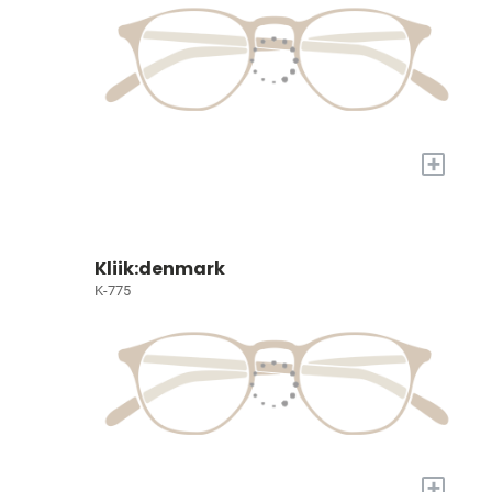
+
Kliik:denmark
K-775
+