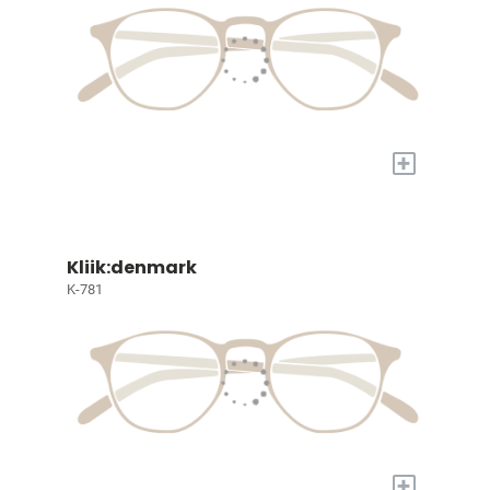
+
Kliik:denmark
K-781
+