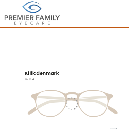
Kliik:denmark
K-734