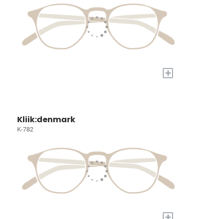
+
Kliik:denmark
K-782
+