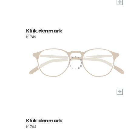
+
Kliik:denmark
K-749
+
Kliik:denmark
K-764