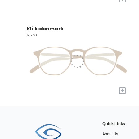
Kliik:denmark
K-789
+
Quick Links
About Us