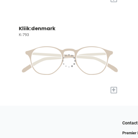
Kliik:denmark
K-793
+
Contact
Premier 