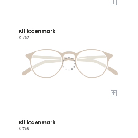
+
Kliik:denmark
K-752
+
Kliik:denmark
K-768