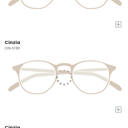
+
Cinzia
CIN-5189
+
Cinzia