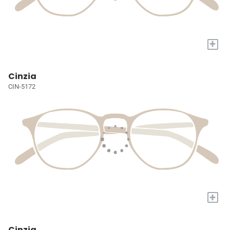
+
Cinzia
CIN-5172
+
Cinzia