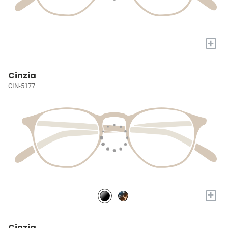
+
Cinzia
CIN-5177
+
Cinzia