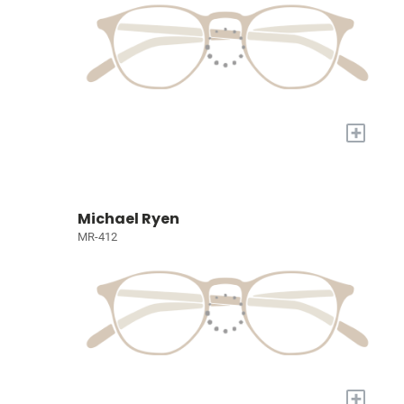
+
Michael Ryen
MR-412
+