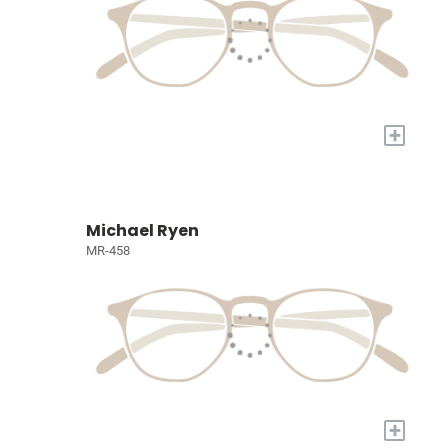
+
Michael Ryen
MR-458
+