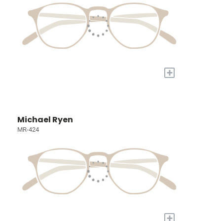
+
Michael Ryen
MR-424
+